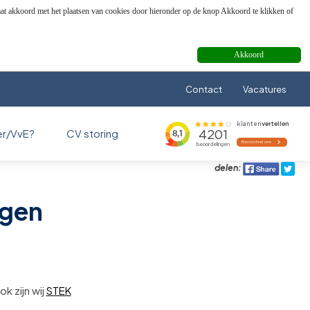
aat akkoord met het plaatsen van cookies door hieronder op de knop Akkoord te klikken of
Akkoord
Contact
Vacatures
er/VvE?
CV storing
delen:
ngen
ok zijn wij
STEK