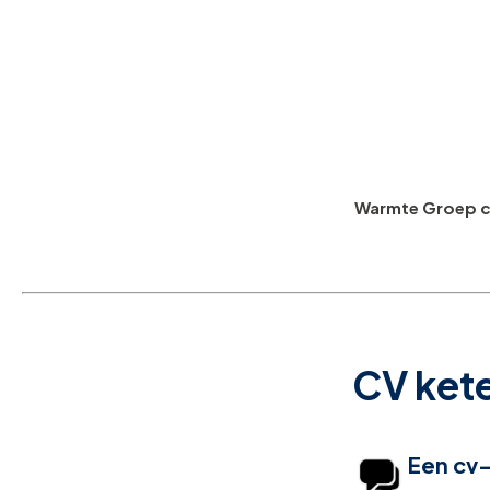
Warmte Groep cv 
CV ket
Een cv-