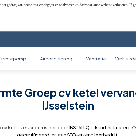
r het gedrag van bezoekers vastleggen en analyseren en daardoor onze website verbeteren. U g
armtepomp
Airconditioning
Ventilatie
Verhuurd
mte Groep cv ketel verva
IJsselstein
cv ketel vervangen is een door
INSTALLQ erkend installateur
. O
gecertificeerd
, én een
SBB-erkend leerbedrijf
.