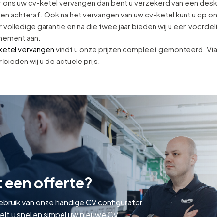
or ons uw cv-ketel vervangen dan bent u verzekerd van een de
en achteraf. Ook na het vervangen van uw cv-ketel kunt u op on
 volledige garantie en na die twee jaar bieden wij u een voordel
ement aan.
ketel vervangen
vindt u onze prijzen compleet gemonteerd. Via
 bieden wij u de actuele prijs.
t een offerte?
bruik van onze handige CV configurator.
lt u snel en simpel uw nieuwe CV