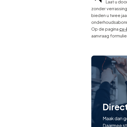
Laat u do
zonder verrassing
bieden u twee jaar
onderhoudsabonn
Op de pagina
cv-
aanvraag formulier
Direc
Maak dan ge
Daarmee ste