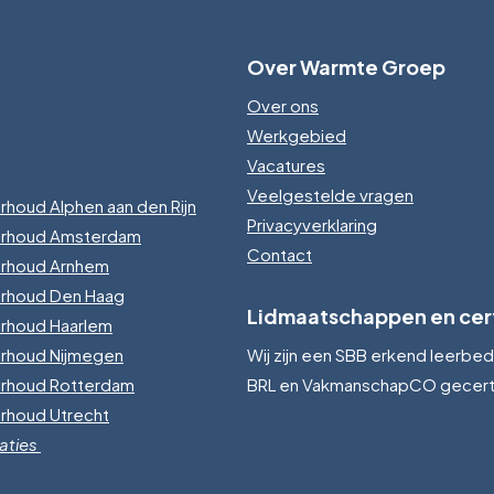
Over Warmte Groep
Over ons
Werkgebied
Vacatures
Veelgestelde vragen
rhoud Alphen aan den Rijn
Privacyverklaring
erhoud Amsterdam
Contact
erhoud Arnhem
erhoud Den Haag
Lidmaatschappen en cert
rhoud Haarlem
erhoud Nijmegen
Wij zijn een SBB erkend leerbedri
erhoud Rotterdam
BRL en VakmanschapCO gecerti
rhoud Utrecht
aties