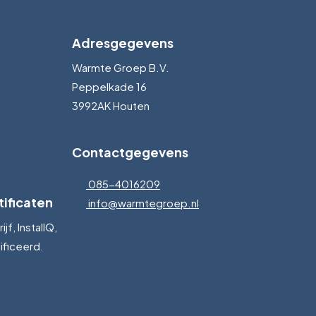
Adresgegevens
Warmte Groep B.V.
Peppelkade 16
3992AK Houten
Contactgegevens
085-4016209
ificaten
info@warmtegroep.nl
jf, InstallQ,
ficeerd.