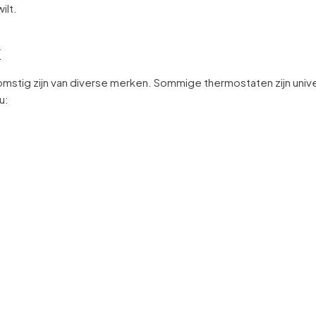
ilt.
k
omstig zijn van diverse merken. Sommige thermostaten zijn univ
u: