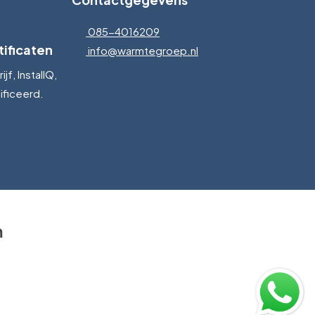
085-4016209
ificaten
info@warmtegroep.nl
jf, InstallQ,
ficeerd.