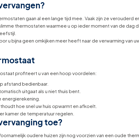
vervangen?
ermostaten gaan al een lange tijd mee. Vaak zijn ze verouderd e
imme thermostaten waarmee u op ieder moment van de dag de tem
efstijl.
r u bijna geen omkijken meer heeft naar de verwarming van u
ermostaat
ostaat profiteert u van een hoop voordelen:
op afstand bedienbaar.
matisch uitgaat als u niet thuis bent.
e energierekening.
onthoudt hoe snel uw huis opwarmt en afkoelt.
per kamer de temperatuur regelen.
 vervanging toe?
oornamelijk oudere huizen zijn nog voorzien van een oude thermost