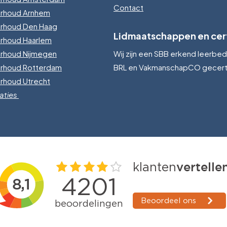
Contact
erhoud Arnhem
erhoud Den Haag
Lidmaatschappen en cert
rhoud Haarlem
erhoud Nijmegen
Wij zijn een SBB erkend leerbedri
erhoud Rotterdam
BRL en VakmanschapCO gecerti
rhoud Utrecht
aties