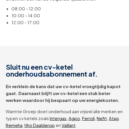
08:00 - 12:00
10:00 - 14:00
12:00 - 17:00
Sluit nu een cv-ketel
onderhoudsabonnement af.
En verklein de kans dat uw cv-ketel vroegtijdig kapot
gaat. Daarnaast blijft uw cv-ketel een stuk beter
werken waardoor hij bespaart op uw energiekosten.
Warmte Groep doet onderhoud aan vrijwel alle merken en
typen cv ketels zoals
Intergas
,
Agpo
,
Ferroli
,
Nefit
,
Atag
,
Remeha
,
Itho Daalderop
en
Vaillant
.