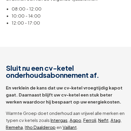
08:00 - 12:00
10:00 - 14:00
12:00 - 17:00
Sluit nu een cv-ketel
onderhoudsabonnement af.
En verklein de kans dat uw cv-ketel vroegtijdig kapot
gaat. Daarnaast blijft uw cv-ketel een stuk beter
werken waardoor hij bespaart op uw energiekosten.
Warmte Groep doet onderhoud aan vrijwel alle merken en
typen cv ketels zoals
Intergas
,
Agpo
,
Ferroli
,
Nefit
,
Atag
,
Remeha
,
Itho Daalderop
en
Vaillant
.