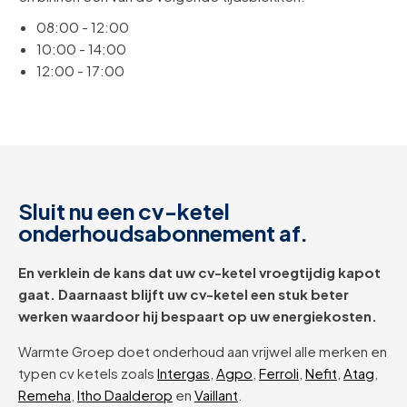
08:00 - 12:00
10:00 - 14:00
12:00 - 17:00
Sluit nu een cv-ketel
onderhoudsabonnement af.
En verklein de kans dat uw cv-ketel vroegtijdig kapot
gaat. Daarnaast blijft uw cv-ketel een stuk beter
werken waardoor hij bespaart op uw energiekosten.
Warmte Groep doet onderhoud aan vrijwel alle merken en
typen cv ketels zoals
Intergas
,
Agpo
,
Ferroli
,
Nefit
,
Atag
,
Remeha
,
Itho Daalderop
en
Vaillant
.