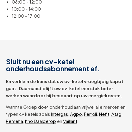
08:00 - 12:00
10:00 - 14:00
12:00 - 17:00
Sluit nu een cv-ketel
onderhoudsabonnement af.
En verklein de kans dat uw cv-ketel vroegtijdig kapot
gaat. Daarnaast blijft uw cv-ketel een stuk beter
werken waardoor hij bespaart op uw energiekosten.
Warmte Groep doet onderhoud aan vrijwel alle merken en
typen cv ketels zoals
Intergas
,
Agpo
,
Ferroli
,
Nefit
,
Atag
,
Remeha
,
Itho Daalderop
en
Vaillant
.